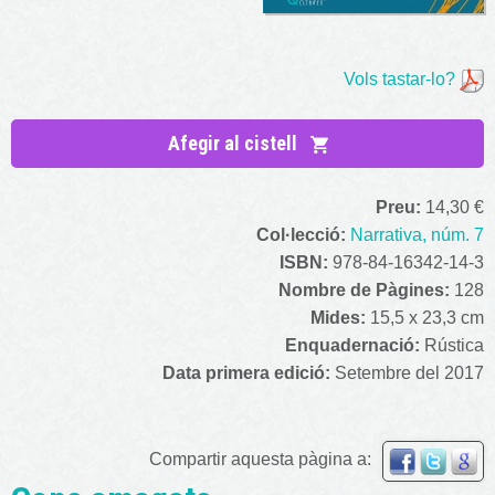
Vols tastar-lo?
Afegir al cistell
Preu:
14,30 €
Col·lecció:
Narrativa, núm. 7
ISBN:
978-84-16342-14-3
Nombre de Pàgines:
128
Mides:
15,5 x 23,3 cm
Enquadernació:
Rústica
Data primera edició:
Setembre del 2017
Compartir aquesta pàgina a: