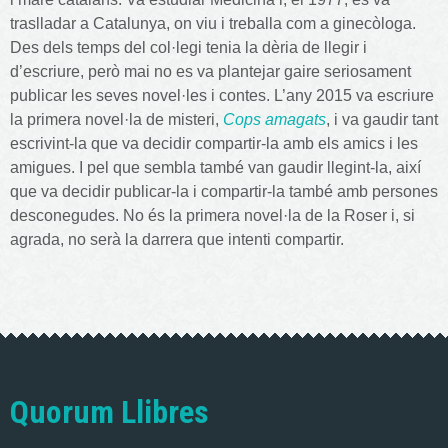
traslladar a Catalunya, on viu i treballa com a ginecòloga.
Des dels temps del col·legi tenia la dèria de llegir i
d’escriure, però mai no es va plantejar gaire seriosament
publicar les seves novel·les i contes. L’any 2015 va escriure
la primera novel·la de misteri,
Cops amagats
, i va gaudir tant
escrivint-la que va decidir compartir-la amb els amics i les
amigues. I pel que sembla també van gaudir llegint-la, així
que va decidir publicar-la i compartir-la també amb persones
desconegudes. No és la primera novel·la de la Roser i, si
agrada, no serà la darrera que intenti compartir.
Quorum Llibres