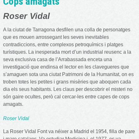
Cops amagats
Roser Vidal
A la ciutat de Tarragona desfilen una colla de personatges
que es mouen arrossegant les seves inevitables
contradiccions, entre complexos petroquímics i platges
turístiques. La inesperada mort d’un industrial reusenc a la
seva exclusiva casa de l’Arrabassada enceta una
investigació que endinsa el lector en les clavegueres que
s’amaguen sota una ciutat Patrimoni de la Humanitat, on es
troben totes les petites i grans misèries que aboquen cada
dia els seus habitants. Les claus per descobrir el misteri no
són gaire ocultes, però cal cercar-les entre capes de cops
amagats.
Roser Vidal
La Roser Vidal Font va néixer a Madrid el 1954, filla de pare
i mare catalans. Va estudiar Medicina i, el 1977, es va