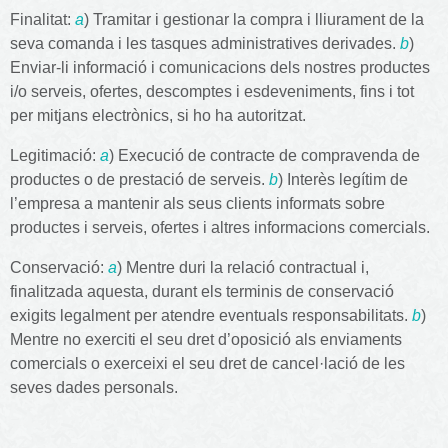
Finalitat:
a
) Tramitar i gestionar la compra i lliurament de la
seva comanda i les tasques administratives derivades.
b
)
Enviar-li informació i comunicacions dels nostres productes
i/o serveis, ofertes, descomptes i esdeveniments, fins i tot
per mitjans electrònics, si ho ha autoritzat.
Legitimació:
a
) Execució de contracte de compravenda de
productes o de prestació de serveis.
b
) Interès legítim de
l’empresa a mantenir als seus clients informats sobre
productes i serveis, ofertes i altres informacions comercials.
Conservació:
a
) Mentre duri la relació contractual i,
finalitzada aquesta, durant els terminis de conservació
exigits legalment per atendre eventuals responsabilitats.
b
)
Mentre no exerciti el seu dret d’oposició als enviaments
comercials o exerceixi el seu dret de cancel·lació de les
seves dades personals.