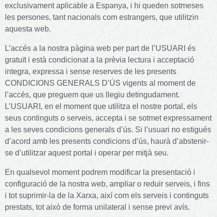
exclusivament aplicable a Espanya, i hi queden sotmeses
les persones, tant nacionals com estrangers, que utilitzin
aquesta web.
L’accés a la nostra pàgina web per part de l’USUARI és
gratuït i està condicionat a la prèvia lectura i acceptació
integra, expressa i sense reserves de les presents
CONDICIONS GENERALS D’ÚS vigents al moment de
l’accés, que preguem que us llegiu detingudament.
L’USUARI, en el moment que utilitza el nostre portal, els
seus continguts o serveis, accepta i se sotmet expressament
a les seves condicions generals d’ús. Si l’usuari no estigués
d’acord amb les presents condicions d’ús, haurà d’abstenir-
se d’utilitzar aquest portal i operar per mitjà seu.
En qualsevol moment podrem modificar la presentació i
configuració de la nostra web, ampliar o reduir serveis, i fins
i tot suprimir-la de la Xarxa, així com els serveis i continguts
prestats, tot això de forma unilateral i sense previ avís.