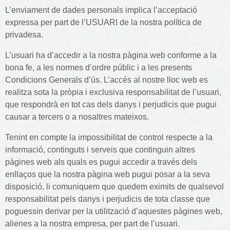
L’enviament de dades personals implica l’acceptació
expressa per part de l’USUARI de la nostra política de
privadesa.
L’usuari ha d’accedir a la nostra pàgina web conforme a la
bona fe, a les normes d’ordre públic i a les presents
Condicions Generals d’ús. L’accés al nostre lloc web es
realitza sota la pròpia i exclusiva responsabilitat de l’usuari,
que respondrà en tot cas dels danys i perjudicis que pugui
causar a tercers o a nosaltres mateixos.
Tenint en compte la impossibilitat de control respecte a la
informació, continguts i serveis que continguin altres
pàgines web als quals es pugui accedir a través dels
enllaços que la nostra pàgina web pugui posar a la seva
disposició, li comuniquem que quedem eximits de qualsevol
responsabilitat pels danys i perjudicis de tota classe que
poguessin derivar per la utilització d’aquestes pàgines web,
alienes a la nostra empresa, per part de l’usuari.